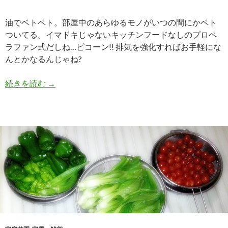
油でベトベト。部屋中のあらゆるモノがいつの間にかベト
ついてる。イマドキじゃないキッチンフードなしのプロペ
ラファン式だしね…ピコーン!! 排気を強化すればお手軽にな
んとかなるんじゃね?
続きを読む
油べとつきサヨナラ? キッチン換気扇の鬼強化
→