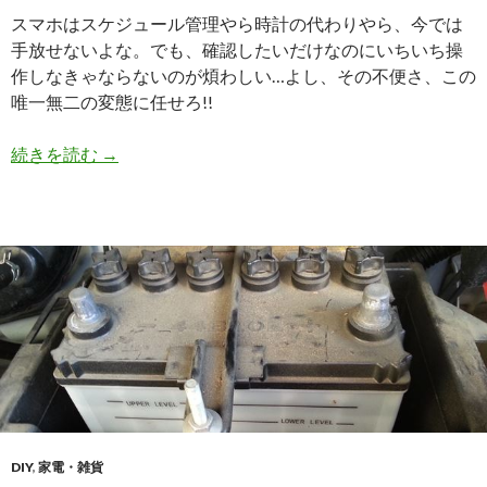
スマホはスケジュール管理やら時計の代わりやら、今では
手放せないよな。でも、確認したいだけなのにいちいち操
作しなきゃならないのが煩わしい…よし、その不便さ、この
唯一無二の変態に任せろ!!
続きを読む
【YotaPhone2】超実用的! 利便性抜群の両面
→
DIY
,
家電・雑貨