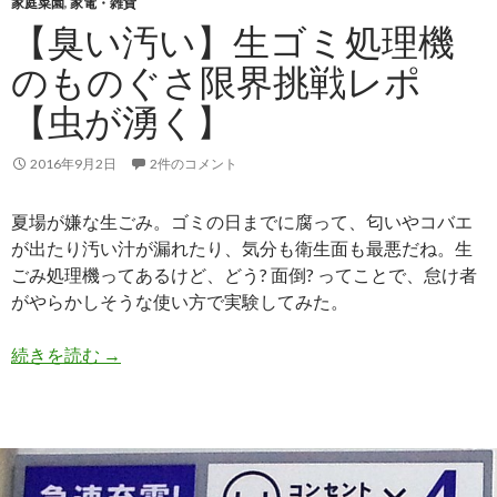
家庭菜園
,
家電・雑貨
【臭い汚い】生ゴミ処理機
のものぐさ限界挑戦レポ
【虫が湧く】
2016年9月2日
2件のコメント
夏場が嫌な生ごみ。ゴミの日までに腐って、匂いやコバエ
が出たり汚い汁が漏れたり、気分も衛生面も最悪だね。生
ごみ処理機ってあるけど、どう? 面倒? ってことで、怠け者
がやらかしそうな使い方で実験してみた。
続きを読む
【臭い汚い】生ゴミ処理機のものぐさ限界挑戦レ
→