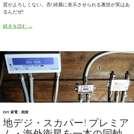
質がよろしくない。否! 綺麗に表示させられる裏技が実はあ
るんだぜ!
続きを読む
【YotaPhone2】超美麗! YotaMirror モ
→
DIY
,
家電・雑貨
地デジ・スカパー! プレミア
ム・海外衛星を一本の同軸