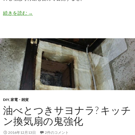
続きを読む
【リアル火事】天ぷら油火災に消火スプレーの威
→
DIY
,
家電・雑貨
油べとつきサヨナラ? キッチ
ン換気扇の鬼強化
2016年12月13日
2件のコメント