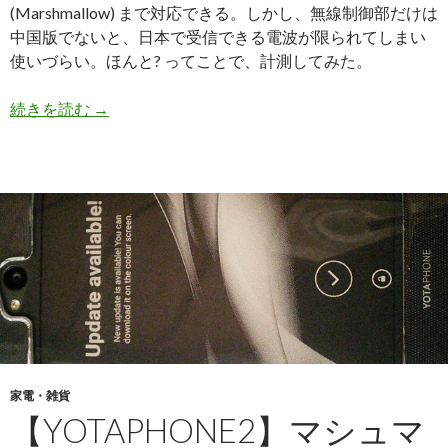
(Marshmallow) まで対応できる。しかし、無線制御部だけは
中国版でないと、日本で受信できる電波が限られてしまい
使いづらい。ほんと? ってことで、計測してみた。
続きを読む
【YotaPhone2】国際版 YD201 と中国版 YD2
→
家電・雑貨
【YOTAPHONE2】マシュマ