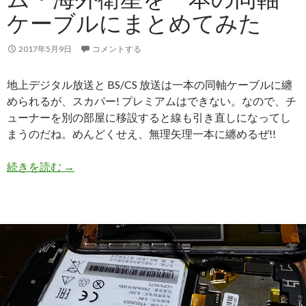
ケーブルにまとめてみた
2017年5月9日
コメントする
地上デジタル放送と BS/CS 放送は一本の同軸ケーブルに纏
められるが、スカパー! プレミアムはできない。なので、チ
ューナーを別の部屋に移設すると線も引き直しになってし
まうのだね。めんどくせえ、無理矢理一本に纏めるぜ!!
続きを読む
地デジ・スカパー! プレミアム・海外衛星を一本
→