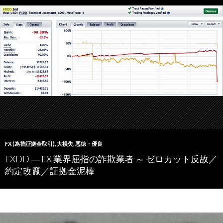
FX (為替証拠金取引)
,
大損失
,
悪徳・優良
FXDD ― FX 業界屈指の詐欺業者 ～ ゼロカット反故／
約定改竄／証拠金泥棒