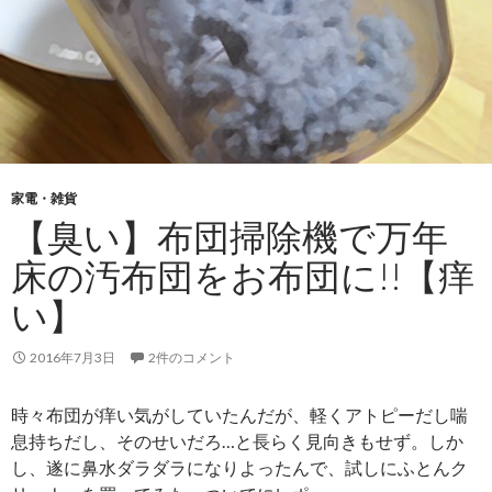
家電・雑貨
【臭い】布団掃除機で万年
床の汚布団をお布団に!!【痒
い】
2016年7月3日
2件のコメント
時々布団が痒い気がしていたんだが、軽くアトピーだし喘
息持ちだし、そのせいだろ…と長らく見向きもせず。しか
し、遂に鼻水ダラダラになりよったんで、試しにふとんク