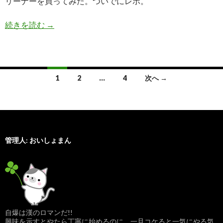
リーナーを買ってみた。ついでにレポ。
続きを読む
【臭い】布団掃除機で万年床の汚布団をお布団に!
→
1
2
…
4
次へ →
投
稿
ナ
管理人: おいしょまん
ビ
ゲ
ー
シ
自爆は漢のロマンだ!!
ョ
興味を示すとやたら丁寧に始めるのに、一旦コケると一気にやる気