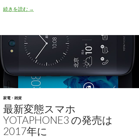
続きを読む
【海外】大出力 3.4A USB 充電器付き電源タ
→
家電・雑貨
最新変態スマホ
YOTAPHONE3 の発売は
2017年に