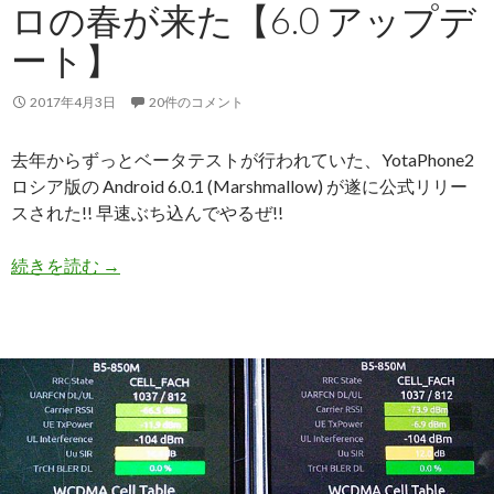
ロの春が来た【6.0 アップデ
ート】
2017年4月3日
20件のコメント
去年からずっとベータテストが行われていた、YotaPhone2
ロシア版の Android 6.0.1 (Marshmallow) が遂に公式リリー
スされた!! 早速ぶち込んでやるぜ!!
続きを読む
【YotaPhone2】マシュマロの春が来た【6.0 ア
→