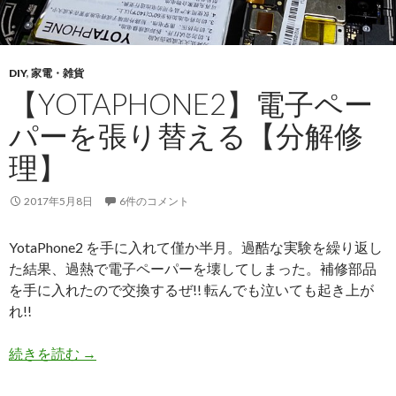
DIY
,
家電・雑貨
【YOTAPHONE2】電子ペー
パーを張り替える【分解修
理】
2017年5月8日
6件のコメント
YotaPhone2 を手に入れて僅か半月。過酷な実験を繰り返し
た結果、過熱で電子ペーパーを壊してしまった。補修部品
を手に入れたので交換するぜ!! 転んでも泣いても起き上が
れ!!
続きを読む
【YotaPhone2】電子ペーパーを張り替える【分
→