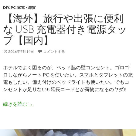
DIY
,
PC
,
家電・雑貨
【海外】旅行や出張に便利
な USB 充電器付き電源タッ
プ【国内】
2016年7月14日
コメントする
ホテルでよく困るのが、ベッド脇の壁コンセント。ゴロゴ
ロしながらノート PC を使いたい、スマホとタブレットの充
電もしたい。備え付けのベッドライトも使いたい。でもコ
ンセントが足りない!! 延長コードとか荷物になるのヤダ!!
続きを読む
【海外】旅行や出張に便利な USB 充電器付き電
→