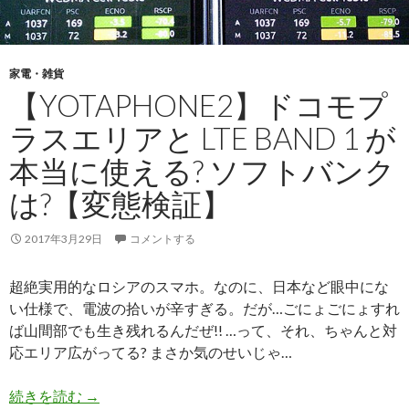
家電・雑貨
【YOTAPHONE2】ドコモプ
ラスエリアと LTE BAND 1 が
本当に使える? ソフトバンク
は?【変態検証】
2017年3月29日
コメントする
超絶実用的なロシアのスマホ。なのに、日本など眼中にな
い仕様で、電波の拾いが辛すぎる。だが…ごにょごにょすれ
ば山間部でも生き残れるんだぜ!! …って、それ、ちゃんと対
応エリア広がってる? まさか気のせいじゃ…
続きを読む
【YotaPhone2】ドコモプラスエリアと LTE Ba
→