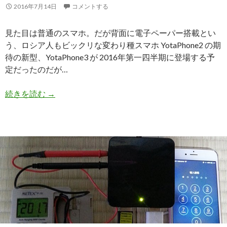
2016年7月14日
コメントする
見た目は普通のスマホ。だが背面に電子ペーパー搭載とい
う、ロシア人もビックリな変わり種スマホ YotaPhone2 の期
待の新型、YotaPhone3 が 2016年第一四半期に登場する予
定だったのだが…
続きを読む
最新変態スマホ YotaPhone3 の発売は2017年に
→