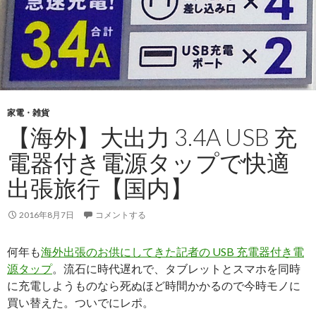
家電・雑貨
【海外】大出力 3.4A USB 充
電器付き電源タップで快適
出張旅行【国内】
2016年8月7日
コメントする
何年も
海外出張のお供にしてきた記者の USB 充電器付き電
源タップ
。流石に時代遅れで、タブレットとスマホを同時
に充電しようものなら死ぬほど時間かかるので今時モノに
買い替えた。ついでにレポ。