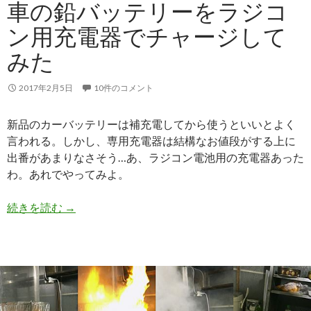
車の鉛バッテリーをラジコ
ン用充電器でチャージして
みた
2017年2月5日
10件のコメント
新品のカーバッテリーは補充電してから使うといいとよく
言われる。しかし、専用充電器は結構なお値段がする上に
出番があまりなさそう…あ、ラジコン電池用の充電器あった
わ。あれでやってみよ。
続きを読む
車の鉛バッテリーをラジコン用充電器でチャージ
→