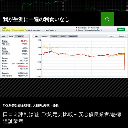
検
我が生涯に一遍の利食いなし
索
コ
ン
テ
ン
ツ
へ
ス
キ
ッ
プ
FX (為替証拠金取引)
,
大損失
,
悪徳・優良
口コミ評判は嘘! FX約定力比較～安心優良業者/悪徳
追証業者