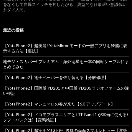
をなくして自爆スイッチを押したがる、典型的な仕事遅い意識低い
ン
系ダメ人間。
最近の投稿
【YotaPhone2】超美麗! YotaMirror モードの一般アプリを綺麗に表
示する方法【裏技】
地デジ・スカパー! プレミアム・海外衛星を一本の同軸ケーブルにま
とめてみた
【YotaPhone2】電子ペーパーを張り替える【分解修理】
【YotaPhone2】国際版 YD201 と中国版 YD206 ラジオファームの違
い検証
【YotaPhone2】マシュマロの春が来た【6.0 アップデート】
【YotaPhone2】ドコモプラスエリアと LTE Band 1 が本当に使える?
ソフトバンクは?【変態検証】
【YotaPhone2】超実用的! 利便性抜群の両面スマホレビュー【変態